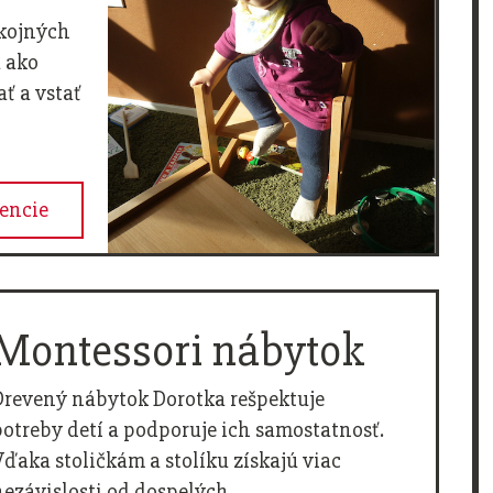
kojných
a ako
ť a vstať
rencie
Montessori nábytok
Drevený nábytok Dorotka rešpektuje
potreby detí a podporuje ich samostatnosť.
Vďaka stoličkám a stolíku získajú viac
nezávislosti od dospelých.