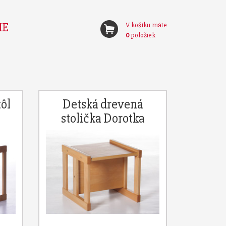
IE
V košíku máte
0
položiek
ôl
Detská drevená
stolička Dorotka