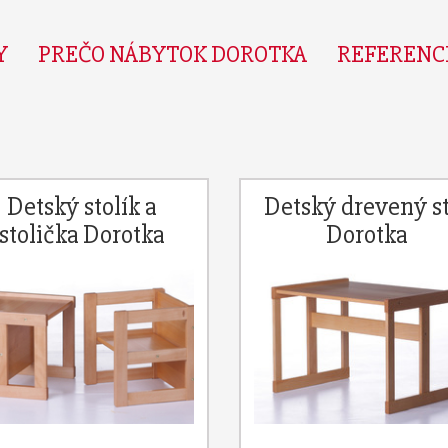
Y
PREČO NÁBYTOK DOROTKA
REFERENC
Detský stolík a
Detský drevený st
stolička Dorotka
Dorotka