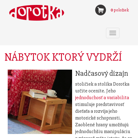
0
položiek
Toggle
navigation
NÁBYTOK KTORÝ VYDRŽÍ
Nadčasový dizajn
stoličiek a stolíka Dorotka
určite oceníte. Jeho
jednoduchosť a variabilita
stimuluje predstavivosť
dieťaťa a rozvíja jeho
motorické schopnosti.
Zaoblené hrany umožňujú
jednoduchšiu manipuláciu