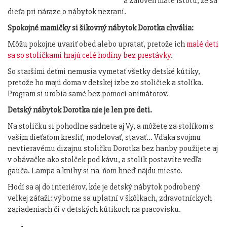
a zároveň máte istotu, že sa
dieťa pri náraze o nábytok nezraní.
Spokojné mamičky si šikovný nábytok Dorotka chvália:
Môžu pokojne uvariť obed alebo upratať, pretože ich
malé deti
sa so stoličkami hrajú celé hodiny bez prestávky
.
So staršími deťmi nemusia vymetať všetky detské kútiky,
pretože ho majú doma v detskej izbe zo stoličiek a stolíka.
Program si urobia samé bez pomoci animátorov.
Detský nábytok Dorotka nie je len pre deti.
Na stoličku si pohodlne sadnete aj Vy, a môžete za stolíkom s
vašim dieťaťom kresliť, modelovať, stavať... Vďaka svojmu
nevtieravému dizajnu stoličku Dorotka bez hanby použijete aj
v obávačke ako stolček pod kávu, a stolík postavíte vedľa
gauča. Lampa a knihy si na ňom hneď nájdu miesto.
Hodí sa aj do interiérov, kde je detský nábytok podrobený
veľkej záťaži: výborne sa uplatní v škôlkach, zdravotníckych
zariadeniach či v detských kútikoch na pracovisku.