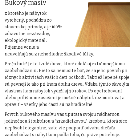
Bukový masív
z ktorého je nábytok
vyrobený, pochádza zo
slovenskej prírody, a je 100%
zdravotne nezávadný,
ekologický materiál.
Príjemne vonia a
neuvoľňujú sa z neho žiadne škodlivé látky.
Prečo buk? Je to tvrdé drevo, ktoré odolá aj extrémnejšiemu
zaobchádzaniu. Preto sa nemusíte báť, že sa jeho povrch pri
rôznych aktivitách vašich detí poškodí. Taktiež lepené spoje
sú pevnejšie ako pri inom druhu dreva. Vďaka týmto skvelým
vlastnostiam nábytok vydrží aj 30 rokov. Po opotrebovaní
alebo prílišnom zosušení je možné nábytok rozmontovať a
opraviť – všetky jeho časti sú nahraditeľné.
Povrch bukového masívu vás upútata svojou nádhernou
jedinečnou štruktúrou a “zrkadielkovou” kresbou, ktorá síce
nepôsobí elegantne, zato vie podporiť odvahu dieťaťa
zaobchádzať s nábytkom podľa toho, čo práve potrebuje.