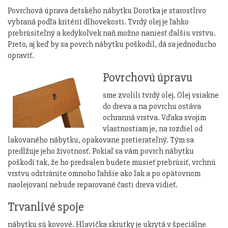
Povrchová úprava detského nábytku Dorotka je starostlivo
vybraná podľa kritérií dlhovekosti. Tvrdý olej je ľahko
prebrúsiteľný a kedykoľvek naň možno naniesť ďalšiu vrstvu.
Preto, aj keď by sa povrch nábytku poškodil, dá sa jednoducho
opraviť.
Povrchovú úpravu
sme zvolili tvrdý olej. Olej vsiakne
do dreva a na povrchu ostáva
ochranná vrstva. Vďaka svojim
vlastnostiam je, na rozdiel od
lakovaného nábytku, opakovane pretierateľný. Tým sa
predlžuje jeho životnosť. Pokiaľ sa vám povrch nábytku
poškodí tak, že ho predsalen budete musieť prebrúsiť, vrchnú
vrstvu odstránite omnoho ľahšie ako lak a po opätovnom
naolejovaní nebude reparované časti dreva vidieť.
Trvanlivé spoje
nábytku sú kovové. Hlavička skrutky je ukrytá v špeciálne